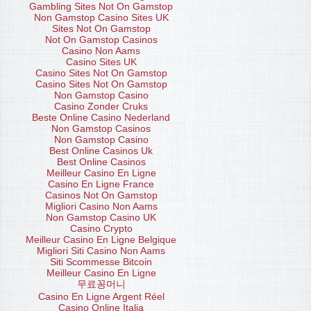
Gambling Sites Not On Gamstop
Non Gamstop Casino Sites UK
Sites Not On Gamstop
Not On Gamstop Casinos
Casino Non Aams
Casino Sites UK
Casino Sites Not On Gamstop
Casino Sites Not On Gamstop
Non Gamstop Casino
Casino Zonder Cruks
Beste Online Casino Nederland
Non Gamstop Casinos
Non Gamstop Casino
Best Online Casinos Uk
Best Online Casinos
Meilleur Casino En Ligne
Casino En Ligne France
Casinos Not On Gamstop
Migliori Casino Non Aams
Non Gamstop Casino UK
Casino Crypto
Meilleur Casino En Ligne Belgique
Migliori Siti Casino Non Aams
Siti Scommesse Bitcoin
Meilleur Casino En Ligne
무료꽁머니
Casino En Ligne Argent Réel
Casino Online Italia