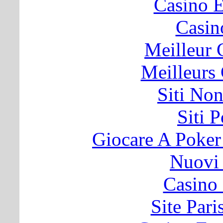
Casino E
Casin
Meilleur 
Meilleurs
Siti No
Siti P
Giocare A Poker
Nuovi 
Casino
Site Pari