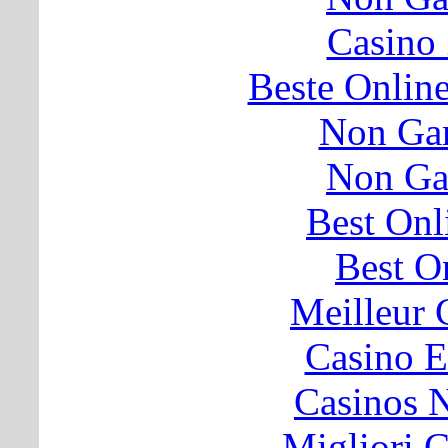
Casino
Beste Onlin
Non Ga
Non Ga
Best Onl
Best O
Meilleur 
Casino E
Casinos 
Migliori 