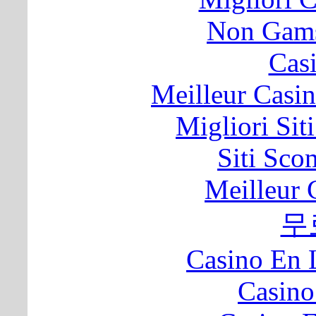
Non Gams
Cas
Meilleur Casi
Migliori Si
Siti Sco
Meilleur 
무
Casino En 
Casino 