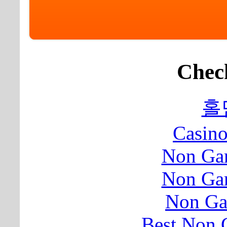
Check
홀
Casin
Non Ga
Non Ga
Non Ga
Best Non 