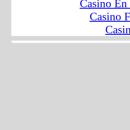
Casino En
Casino F
Casi