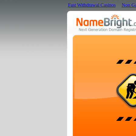
Fast Withdrawal Casinos
Non Ga