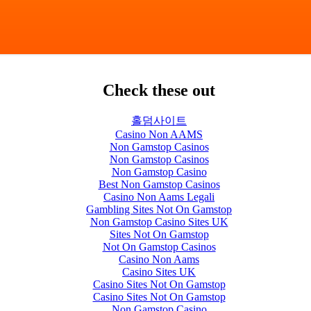
Check these out
홀덤사이트
Casino Non AAMS
Non Gamstop Casinos
Non Gamstop Casinos
Non Gamstop Casino
Best Non Gamstop Casinos
Casino Non Aams Legali
Gambling Sites Not On Gamstop
Non Gamstop Casino Sites UK
Sites Not On Gamstop
Not On Gamstop Casinos
Casino Non Aams
Casino Sites UK
Casino Sites Not On Gamstop
Casino Sites Not On Gamstop
Non Gamstop Casino