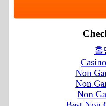
Check
홀
Casin
Non Ga
Non Ga
Non Ga
Best Non 