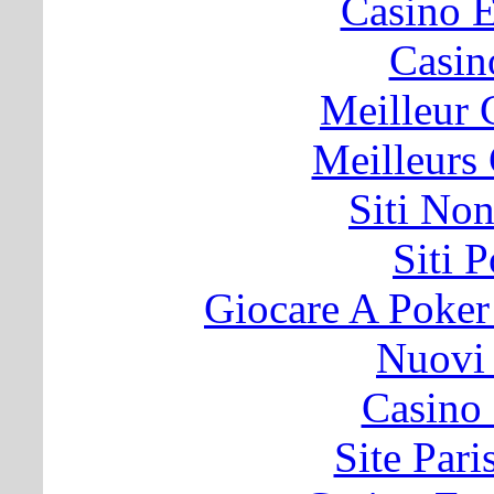
Casino E
Casin
Meilleur 
Meilleurs
Siti No
Siti P
Giocare A Poker
Nuovi 
Casino
Site Pari