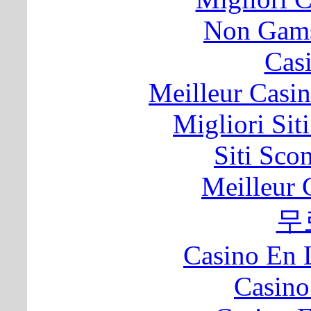
Non Gams
Cas
Meilleur Casi
Migliori Si
Siti Sco
Meilleur 
무
Casino En 
Casino 