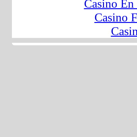
Casino En
Casino F
Casi