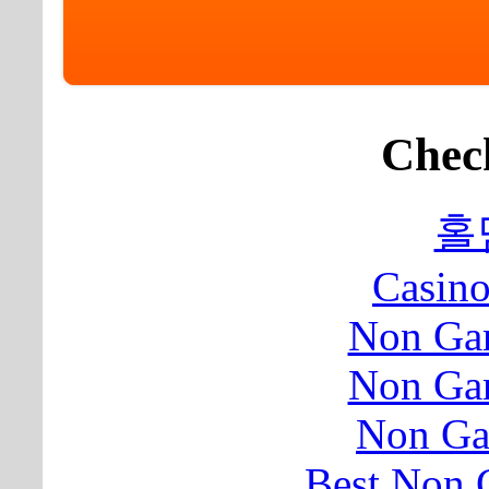
Check
홀
Casin
Non Ga
Non Ga
Non Ga
Best Non 