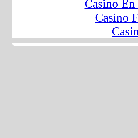
Casino En
Casino F
Casi